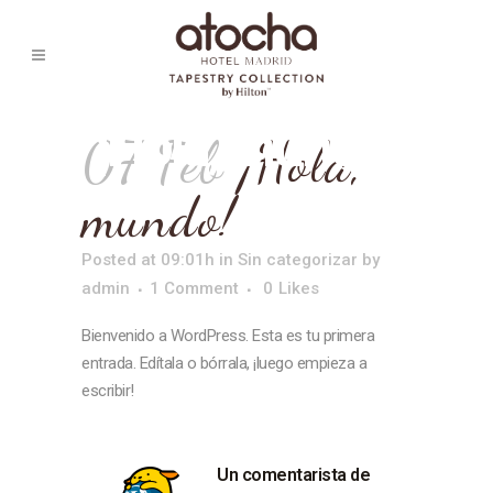
¡Hola, mundo!
07 Feb
¡Hola,
mundo!
Posted at 09:01h
in
Sin categorizar
by
admin
1 Comment
0
Likes
Bienvenido a WordPress. Esta es tu primera
entrada. Edítala o bórrala, ¡luego empieza a
escribir!
Un comentarista de